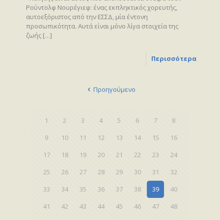
Ρούντολφ Νουρέγιεφ: ένας εκπληκτικός χορευτής,
αυτοεξόριστος από την ΕΣΣΔ, μία έντονη
προσωπικότητα. Αυτά είναι μόνο λίγα στοιχεία της
ζωής
[…]
Περισσότερα
Προηγούμενο
1
2
3
4
5
6
7
8
9
10
11
12
13
14
15
16
17
18
19
20
21
22
23
24
25
26
27
28
29
30
31
32
33
34
35
36
37
38
39
40
41
42
43
44
45
46
47
48