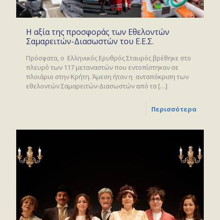
Η αξία της προσφοράς των Εθελοντών
Σαμαρειτών-Διασωστών του Ε.Ε.Σ.
Πρόσφατα, ο Ελληνικός Ερυθρός Σταυρός βρέθηκε στο
πλευρό των 117 μεταναστών που εντοπίστηκαν σε
πλοιάριο στην Κρήτη. Άμεση ήταν η ανταπόκριση των
εθελοντών Σαμαρειτών-Διασωστών από τα
[…]
Περισσότερα