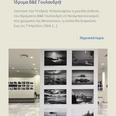
Ίδρυμα Β&Ε Γουλανδρή!
Ξεκίνησε την Τετάρτη 10 Ιανουαρίου η μεγάλη έκθεση
του Ιδρύματος Β&Ε Γουλανδρή «Ο Νεοϊμπρεσιονισμός
στα χρώματα της Μεσογείου», η οποία θα διαρκέσει
έως τις 7 Απριλίου 2024.
[…]
Περισσότερα