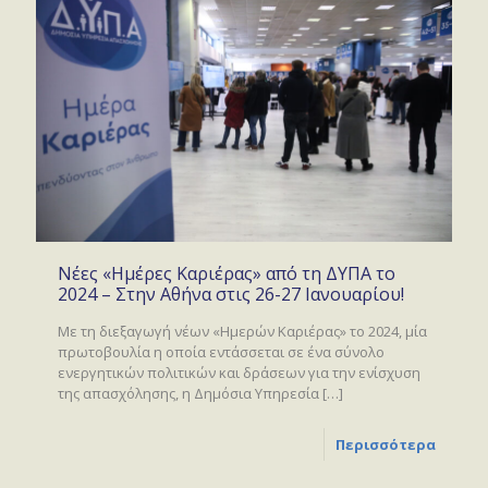
Νέες «Ημέρες Καριέρας» από τη ΔΥΠΑ το
2024 – Στην Αθήνα στις 26-27 Ιανουαρίου!
Με τη διεξαγωγή νέων «Ημερών Καριέρας» το 2024, μία
πρωτοβουλία η οποία εντάσσεται σε ένα σύνολο
ενεργητικών πολιτικών και δράσεων για την ενίσχυση
της απασχόλησης, η Δημόσια Υπηρεσία
[…]
Περισσότερα