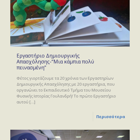
Εργαστήριο Δημιουργικής
Απασχόλησης-“Μια κάμπια πολύ
πεινασμένη”
Φέτος γιορτάζουμε τα 20 χρόνια των Εργαστηρίων
Δημιουργικής Απασχόλησης με 20 εργαστήρια, που
οργανώνει το Εκπαιδευτικό Τμήμα του Μουσείου
Φυσικής Ιστορίας Γουλανδρή! Το πρώτο Εργαστήριο
αυτού
[…]
Περισσότερα