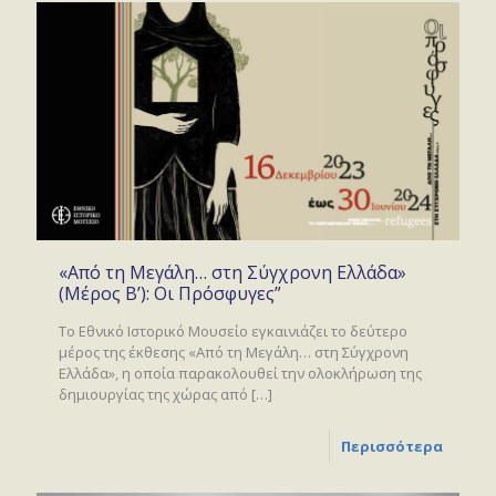
«Από τη Μεγάλη… στη Σύγχρονη Ελλάδα»
(Μέρος Β’): Οι Πρόσφυγες”
Το Εθνικό Ιστορικό Μουσείο εγκαινιάζει το δεύτερο
μέρος της έκθεσης «Από τη Μεγάλη… στη Σύγχρονη
Ελλάδα», η οποία παρακολουθεί την ολοκλήρωση της
δημιουργίας της χώρας από
[…]
Περισσότερα