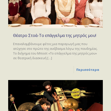
Θέατρο Στοά-Το επάγγελμα της μητρός μου!
Επαναλαμβάνουμε φέτος μια παραγωγή μας που
ατύχησε στο πρώτο της ανέβασμα λόγω της πανδημίας.
Το διήγημα του Μποστ «Το επάγγελμα της μητρός μου»
σε θεατρική διασκευή
[…]
Περισσότερα