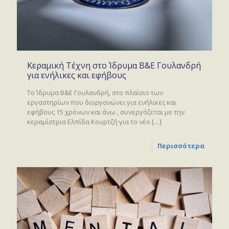
Κεραμική Τέχνη στο Ίδρυμα Β&Ε Γουλανδρή
για ενήλικες και εφήβους
Το Ίδρυμα Β&Ε Γουλανδρή, στο πλαίσιο των
εργαστηρίων που διοργανώνει για ενήλικες και
εφήβους 15 χρόνων και άνω , συνεργάζεται με την
κεραμίστρια Ελπίδα Κουρτζή για το νέο
[…]
Περισσότερα