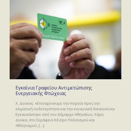
Εγκαίνια Γραφείου Αντιμετώπισης
Ενεργειακής Φτώχειας
Χ. Δούκας: «Επιταχύνουμε την πορεία προς την
κλιματική ουδετερότητα και την κοινωνική δικαιοσύνη»
Εγκαινιάστηκε από τον Δήμαρχο Αθηναίων, Χάρη
Δούκα, στο Σεράφειο Κέντρο Πολιτισμού και
Αθλητισμού,
[…]