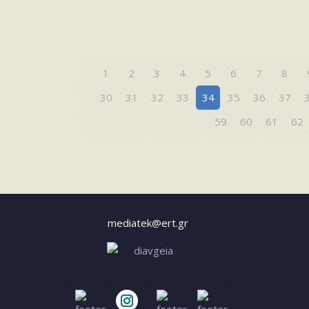
1
2
3
4
5
6
7
8
30
31
32
33
34
35
36
37
59
60
61
62
mediatek@ert.gr