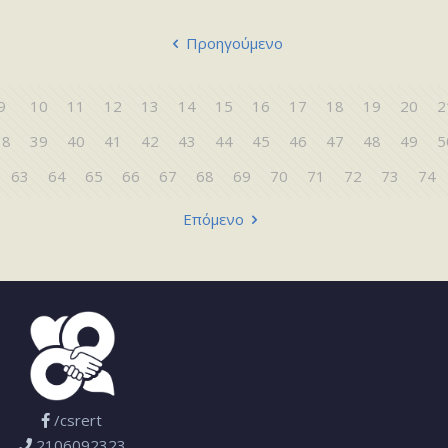
Προηγούμενο
9
10
11
12
13
14
15
16
17
18
19
20
2
38
39
40
41
42
43
44
45
46
47
48
49
5
63
64
65
66
67
68
69
70
71
72
73
74
Επόμενο
/csrert
2106092323