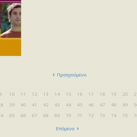
Προηγούμενο
9
10
11
12
13
14
15
16
17
18
19
20
2
38
39
40
41
42
43
44
45
46
47
48
49
5
64
65
66
67
68
69
70
71
72
73
74
75
7
Επόμενο