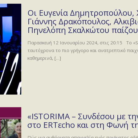
Οι Ευγενία Δημητροπούλου,
Γιάννης Δρακόπουλος, Αλκιβ
Πηνελόπη Σκαλκώτου παίζου
Παρασκευή 12 Ιανουαρίου 2024, στις 20:15 Το «Swi
ταυτόχρονα το πιο γρήγορο και ανατρεπτικό παιχν
καθημερινά,
[…]
«ISTORIMA – Συνδέσου με την
στο ERTεcho και στη Φωνή τη
Πώς μια αυθόρμητη απαγγελία ενός ποιήματος οδήγ