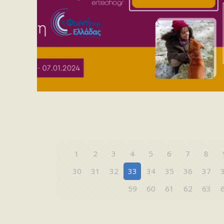
1
2
3
4
5
6
7
8
30
31
32
33
34
35
36
37
59
60
61
62
63