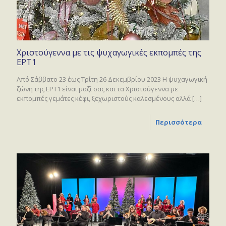
Χριστούγεννα με τις ψυχαγωγικές εκπομπές της
ΕΡΤ1
Από Σάββατο 23 έως Τρίτη 26 Δεκεμβρίου 2023 Η ψυχαγωγική
ζώνη της ΕΡΤ1 είναι μαζί σας και τα Χριστούγεννα με
εκπομπές γεμάτες κέφι, ξεχωριστούς καλεσμένους αλλά
[…]
Περισσότερα