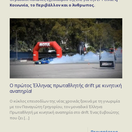
Κοινωνία, το Περιβάλλον και ο Άνθρωπος.
Ο πρώτος Έλληνας πρωταθλητής drift με κινητική
αναπηρία!
Ο κύκλος επεισοδίων της νέας χρονιάς ξεκινά με τη γνωριμία
με τον Παναγιώτη Γρηγορίου, τον μοναδικό Έλληνα
Πρωταθλητή με κινητική αναπηρία στο drift. Ένας Ευβοιώτης
που ζει
[…]
Περισσότερα