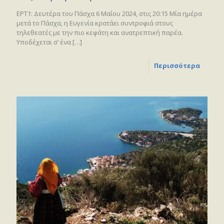
ΕΡΤ1: Δευτέρα του Πάσχα 6 Μαΐου 2024, στις 20:15 Μία ημέρα
μετά το Πάσχα, η Ευγενία κρατάει συντροφιά στους
τηλεθεατές με την πιο κεφάτη και ανατρεπτική παρέα.
Υποδέχεται σ’ ένα
[…]
Περισσότερα