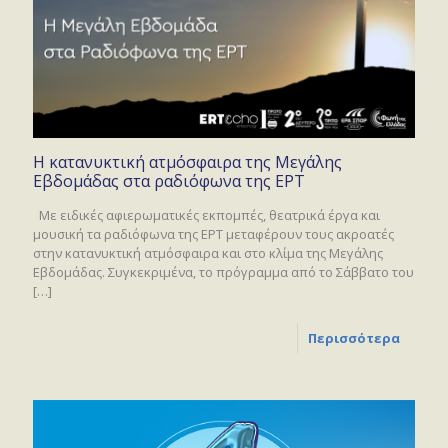
Η κατανυκτική ατμόσφαιρα της Μεγάλης
Εβδομάδας στα ραδιόφωνα της ΕΡΤ
Με ειδικές αφιερωματικές εκπομπές, θεατρικά έργα και
μουσική τα ραδιόφωνα της ΕΡΤ μεταφέρουν τους ακροατές
στην κατανυκτική ατμόσφαιρα και στο κλίμα της Μεγάλης
Εβδομάδας. Συγκεκριμένα, το πρόγραμμα από το Σάββατο του
[…]
Περισσότερα