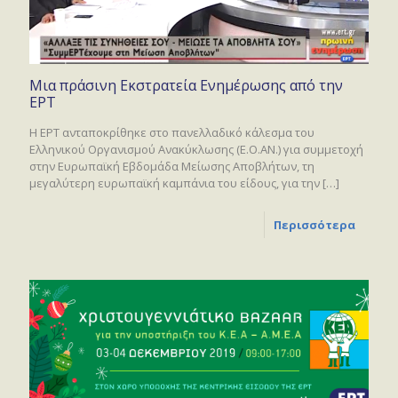
Μια πράσινη Εκστρατεία Ενημέρωσης από την
ΕΡΤ
Η ΕΡΤ ανταποκρίθηκε στο πανελλαδικό κάλεσμα του
Ελληνικού Οργανισμού Ανακύκλωσης (Ε.Ο.ΑΝ.) για συμμετοχή
στην Ευρωπαϊκή Εβδομάδα Μείωσης Αποβλήτων, τη
μεγαλύτερη ευρωπαϊκή καμπάνια του είδους, για την
[…]
Περισσότερα