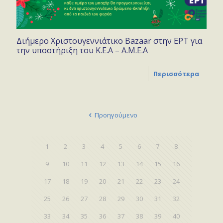
Διήμερο Χριστουγεννιάτικο Bazaar στην ΕΡΤ για
την υποστήριξη του Κ.Ε.Α – Α.Μ.Ε.Α
Περισσότερα
Προηγούμενο
1
2
3
4
5
6
7
8
9
10
11
12
13
14
15
16
17
18
19
20
21
22
23
24
25
26
27
28
29
30
31
32
33
34
35
36
37
38
39
40