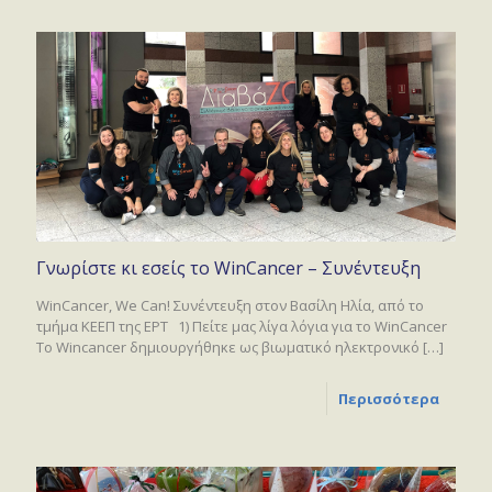
Γνωρίστε κι εσείς το WinCancer – Συνέντευξη
WinCancer, We Can! Συνέντευξη στον Βασίλη Ηλία, από το
τμήμα ΚΕΕΠ της ΕΡΤ 1) Πείτε μας λίγα λόγια για το WinCancer
Το Wincancer δημιουργήθηκε ως βιωματικό ηλεκτρονικό
[…]
Περισσότερα