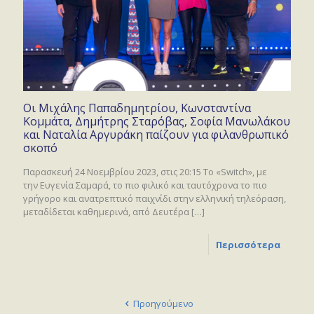
Οι Μιχάλης Παπαδημητρίου, Κωνσταντίνα
Κομμάτα, Δημήτρης Σταρόβας, Σοφία Μανωλάκου
και Ναταλία Αργυράκη παίζουν για φιλανθρωπικό
σκοπό
Παρασκευή 24 Νοεμβρίου 2023, στις 20:15 Το «Switch», με
την Ευγενία Σαμαρά, το πιο φιλικό και ταυτόχρονα το πιο
γρήγορο και ανατρεπτικό παιχνίδι στην ελληνική τηλεόραση,
μεταδίδεται καθημερινά, από Δευτέρα
[…]
Περισσότερα
Προηγούμενο