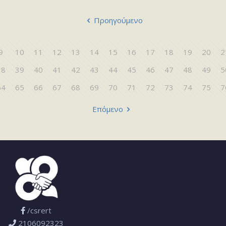
Προηγούμενο
9
10
11
12
13
14
15
16
17
18
19
20
2
38
39
40
41
42
43
44
45
46
47
48
49
5
64
65
66
67
68
69
70
71
72
73
74
75
7
Επόμενο
/csrert
2106092323