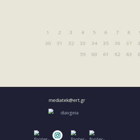
1
2
3
4
5
6
7
8
30
31
32
33
34
35
36
37
59
60
61
62
63
mediatek@ert.gr