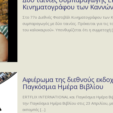
Κινηματογράφου των Καννώ
Στο 77ο Διεθνές Φεστιβάλ Κινηματογράφου των Κα
συμπαραγωγός με δύο ταινίες. Πρόκειται για τις τα
του καλοκαιριού». Υπενθυμίζεται ότι η συμμετοχή
[
Αφιέρωμα της διεθνούς εκδο
Παγκόσμια Ημέρα Βιβλίου
ERTFLIX INTERNATIONAL και Παγκόσμια Ημέρα Βι
την Παγκόσμια Ημέρα Βιβλίου στις 23 Απριλίου, μετ
εκπομπές
[…]