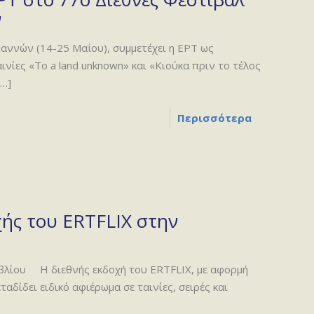
ν
ννών (14-25 Μαΐου), συμμετέχει η ΕΡΤ ως
ινίες «To a land unknown» και «Κιούκα πριν το τέλος
…]
Περισσότερα
χής του ERTFLIX στην
βλίου Η διεθνής εκδοχή του ERTFLIX, με αφορμή
αδίδει ειδικό αφιέρωμα σε ταινίες, σειρές και