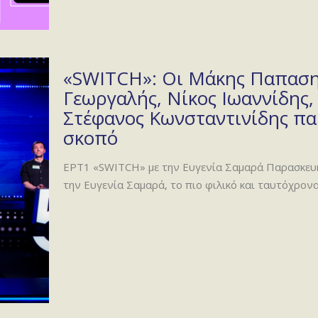
«SWITCH»: Οι Μάκης Παπαση
Γεωργαλής, Νίκος Ιωαννίδης
Στέφανος Κωνσταντινίδης πα
σκοπό
ΕΡΤ1 «SWITCH» με την Ευγενία Σαμαρά Παρασκευή 1
την Ευγενία Σαμαρά, το πιο φιλικό και ταυτόχρονα