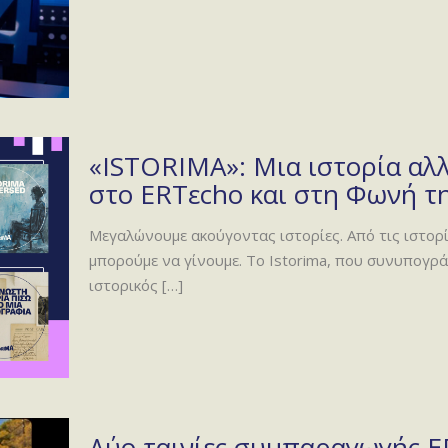
«ISTORIMA»: Μια ιστορία αλλ
στο ERTεcho και στη Φωνή τ
Μεγαλώνουμε ακούγοντας ιστορίες. Από τις ιστορίε
μπορούμε να γίνουμε. Το Istorima, που συνυπογ
ιστορικός
[…]
Δύο ταινίες συμπαραγωγής Ε